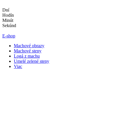
Preskočiť
na
Dní
obsah
Hodín
Minút
Sekúnd
E-shop
Machové obrazy
Machové steny
Logá z machu
Umelé zelené steny
Viac