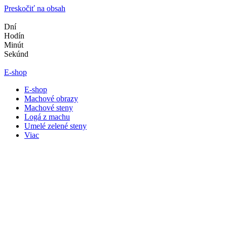
Preskočiť na obsah
Dní
Hodín
Minút
Sekúnd
E-shop
E-shop
Machové obrazy
Machové steny
Logá z machu
Umelé zelené steny
Viac