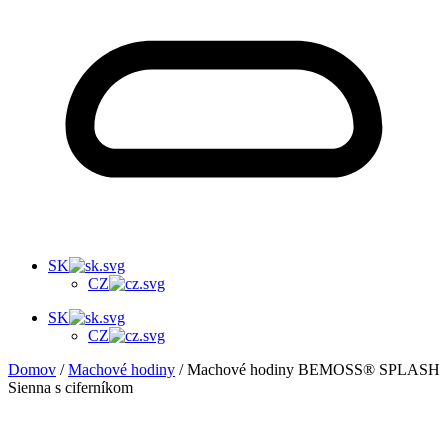
SK
CZ
SK
CZ
Domov
/
Machové hodiny
/ Machové hodiny BEMOSS® SPLASH
Sienna s ciferníkom