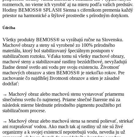
rozmeroch, no vieme ich vyrobiť aj na mieru podľa vašich predstáv.
Hodiny BEMOSS® SPLASH Sienna s ciferníkom premenia každý
priestor na harmonické a štýlové prostredie s prírodným dotykom.
Údržba
Všetky produkty BEMOSS® sa vyrábajú ručne na Slovensku.
Machové obrazy a steny sú vyrobené zo 100% prírodného
materiálu, ktorý bol stabilizovaný špeciálnym postupom v
stabilizačnom roztoku. Vďaka tomu sú všetky machové obrazy,
machové steny a stabilizované rastliny bezúdržbové, nevyžadujú
žiadne denné svetlo ani vodu pre svoju existenciu. Životnosť
machových obrazov a stien BEMOSS® je niekoľko rokov. Pre
zachovanie čo najdlhšej životnosti obrazov a stien je zásadné
dodržať:
→ Machový obraz alebo machovú stenu vystavovať priamemu
slnečnému svetlu čo najmenej. Priame slnečné žiarenie má za
následok mierne blednutie prírodného pigmentu použitého pri
stabilizačnom procese.
→ Machový obraz alebo machová stena sa nesmú polievať, striekať
ani rozprašovať vodou. Ako mach tak aj rastliny už nie sú živé
organizmy a k svojej existencií nepotrebujú vodu, nevedia ju už