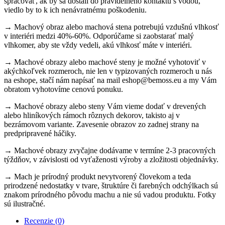
spracovať, ak by sa dostali do pravidelného kontaktu s vodou,
viedlo by to k ich nenávratnému poškodeniu.
→ Machový obraz alebo machová stena potrebujú vzdušnú vlhkosť
v interiéri medzi 40%-60%. Odporúčame si zaobstarať malý
vlhkomer, aby ste vždy vedeli, akú vlhkosť máte v interiéri.
→ Machové obrazy alebo machové steny je možné vyhotoviť v
akýchkoľvek rozmeroch, nie len v typizovaných rozmeroch u nás
na eshope, stačí nám napísať na mail eshop@bemoss.eu a my Vám
obratom vyhotovíme cenovú ponuku.
→ Machové obrazy alebo steny Vám vieme dodať v drevených
alebo hliníkových rámoch rôznych dekorov, takisto aj v
bezrámovom variante. Zavesenie obrazov zo zadnej strany na
predpripravené háčiky.
→ Machové obrazy zvyčajne dodávame v termíne 2-3 pracovných
týždňov, v závislosti od vyťaženosti výroby a zložitosti objednávky.
→ Mach je prírodný produkt nevytvorený človekom a teda
prirodzené nedostatky v tvare, štruktúre či farebných odchýlkach sú
znakom prírodného pôvodu machu a nie sú vadou produktu. Fotky
sú ilustračné.
Recenzie (0)