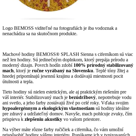
Logo BEMOSS viditeľné na fotografiách je iba vodoznak a
nenachádza sa na skutočnom produkte.
Machové hodiny BEMOSS® SPLASH Sienna s ciferníkom sú viac
než len hodiny. Sú jedinečným doplnkom, ktorý prepája prírodu a
moderný dizajn. Povrch hodín zdobí
100% prírodný stabilizovaný
mach
, ktorý je
ručne vyrábaný na Slovensku
. Teplé tóny žltej a
hnedej pripomínajú jesennú krajinu a dodávajú miestnosti pocit
útulnosti a tepla.
Tieto hodiny sú nielen estetickým, ale aj praktickým riešením pre
váš interiér. Stabilizovaný mach je
bezúdržbový
, nepotrebuje vodu
ani svetlo, a jeho farby zostávajú živé po celé roky. Vďaka svojim
hypoalergénnym a ekologickým vlastnostiam
sú hodiny ideálne
pre zdravý a udržateľný domov. Navyše, mach pohlcuje zvuky, čím
prispieva k
zlepšeniu
akustiky
vo vašom priestore.
Na výber máte rôzne farby ručičiek a ciferníka, čo vám umožní
prispôsobiť hodiny vášmu interiéru. Ponúkame ich v typizovaných