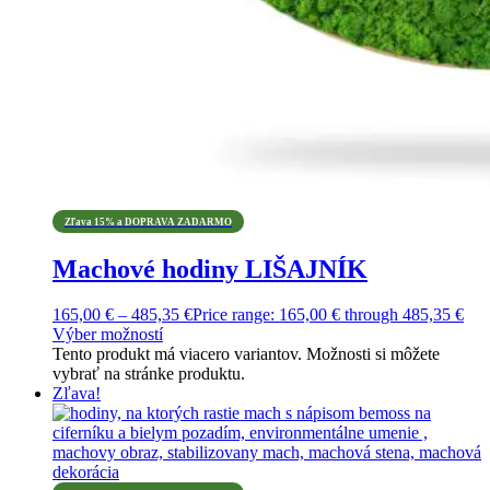
Zľava 15% a DOPRAVA ZADARMO
Machové hodiny LIŠAJNÍK
165,00
€
–
485,35
€
Price range: 165,00 € through 485,35 €
Výber možností
Tento produkt má viacero variantov. Možnosti si môžete
vybrať na stránke produktu.
Zľava!