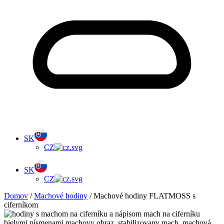
SK
CZ
SK
CZ
Domov
/
Machové hodiny
/ Machové hodiny FLATMOSS s
ciferníkom