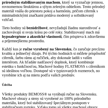
prírodným stabilizovaným machom
, ktorý sa vyznačuje jemnou,
rovnomernou štruktúrou a sýtym zeleným odtieňom. Tento prírodný
materiál vnáša do priestoru pokoj a harmóniu, pričom ciferník s
minimalistickými značkami pridáva moderný a sofistikovaný
vzhľad.
Tieto hodiny sú
bezúdržbové
, nevyžadujú žiadnu starostlivosť a
zachovávajú si svoju krásu po celé roky. Stabilizovaný mach má
hypoalergénne a akustické vlastnosti
, čím prispieva k zdravšiemu
a príjemnejšiemu prostrediu.
Každý kus je
ručne vyrobený na Slovensku
, čo zaručuje precíznu
kvalitu a jedinečný dizajn. Pri týchto hodinách si môžete prispôsobiť
ciferník, farbu rámu aj ručičiek, aby dokonale ladili s vaším
interiérom. Ak hľadáte nadčasový doplnok, ktorý kombinuje
estetiku s funkčnosťou, Machové hodiny FLATMOSS s ciferníkom
sú ideálnou voľbou. Dostupné sú v typizovaných rozmeroch, no
vyrobíme ich aj na mieru podľa vašich predstáv.
Údržba
Všetky produkty BEMOSS® sa vyrábajú ručne na Slovensku.
Machové obrazy a steny sú vyrobené zo 100% prírodného
materiálu, ktorý bol stabilizovaný špeciálnym postupom v
stabilizačnom roztoku. Vďaka tomu sú všetky machové obrazy,