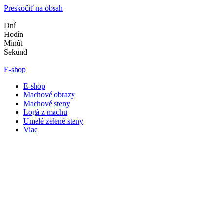
Preskočiť na obsah
Dní
Hodín
Minút
Sekúnd
E-shop
E-shop
Machové obrazy
Machové steny
Logá z machu
Umelé zelené steny
Viac