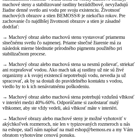
machové steny a stabilizované rastliny bezúdržbové, nevyžadujú
žiadne denné svetlo ani vodu pre svoju existenciu. Životnosť
machových obrazov a stien BEMOSS® je niekoľko rokov. Pre
zachovanie čo najdlhšej životnosti obrazov a stien je zásadné
dodržať:
→ Machový obraz alebo machovú stenu vystavovať priamemu
slnečnému svetlu čo najmenej. Priame slnečné žiarenie má za
následok mierne blednutie prírodného pigmentu použitého pri
stabilizačnom procese.
→ Machový obraz alebo machová stena sa nesmú polievať, striekať
ani rozprašovať vodou. Ako mach tak aj rastliny už nie sú živé
organizmy a k svojej existencií nepotrebujú vodu, nevedia ju už
spracovať, ak by sa dostali do pravidelného kontaktu s vodou,
viedlo by to k ich nenávratnému poškodeniu.
→ Machový obraz alebo machová stena potrebujú vzdušnú vlhkosť
v interiéri medzi 40%-60%. Odporúčame si zaobstarať malý
vlhkomer, aby ste vždy vedeli, akú vlhkosť máte v interiéri.
→ Machové obrazy alebo machové steny je možné vyhotoviť v
akýchkoľvek rozmeroch, nie len v typizovaných rozmeroch u nás
na eshope, stačí nám napísať na mail eshop@bemoss.eu a my Vám
obratom vyhotovíme cenovú ponuku.