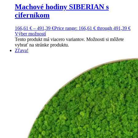
Machové hodiny SIBERIAN s
ciferníkom
166,61
€
–
491,39
€
Price range: 166,61 € through 491,39 €
Výber možností
Tento produkt má viacero variantov. Možnosti si môžete
vybrať na stránke produktu.
Zľava!