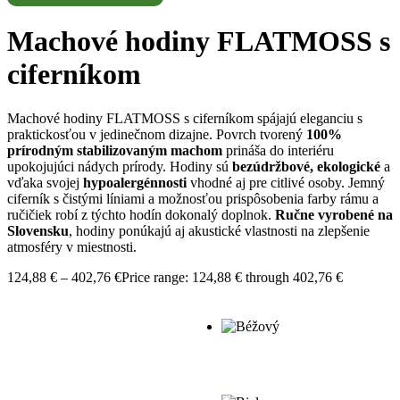
Machové hodiny FLATMOSS s
ciferníkom
Machové hodiny FLATMOSS s ciferníkom spájajú eleganciu s
praktickosťou v jedinečnom dizajne. Povrch tvorený
100%
prírodným stabilizovaným machom
prináša do interiéru
upokojujúci nádych prírody. Hodiny sú
bezúdržbové, ekologické
a
vďaka svojej
hypoalergénnosti
vhodné aj pre citlivé osoby. Jemný
ciferník s čistými líniami a možnosťou prispôsobenia farby rámu a
ručičiek robí z týchto hodín dokonalý doplnok.
Ručne vyrobené na
Slovensku
, hodiny ponúkajú aj akustické vlastnosti na zlepšenie
atmosféry v miestnosti.
124,88
€
–
402,76
€
Price range: 124,88 € through 402,76 €