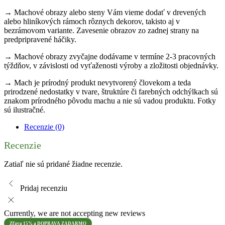
→ Machové obrazy alebo steny Vám vieme dodať v drevených
alebo hliníkových rámoch rôznych dekorov, takisto aj v
bezrámovom variante. Zavesenie obrazov zo zadnej strany na
predpripravené háčiky.
→ Machové obrazy zvyčajne dodávame v termíne 2-3 pracovných
týždňov, v závislosti od vyťaženosti výroby a zložitosti objednávky.
→ Mach je prírodný produkt nevytvorený človekom a teda
prirodzené nedostatky v tvare, štruktúre či farebných odchýlkach sú
znakom prírodného pôvodu machu a nie sú vadou produktu. Fotky
sú ilustračné.
Recenzie (0)
Recenzie
Zatiaľ nie sú pridané žiadne recenzie.
Pridaj recenziu
Currently, we are not accepting new reviews
Zľava 15% a DOPRAVA ZADARMO