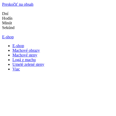
Preskočiť na obsah
Dní
Hodín
Minút
Sekúnd
E-shop
E-shop
Machové obrazy
Machové steny
Logá z machu
Umelé zelené steny
Viac