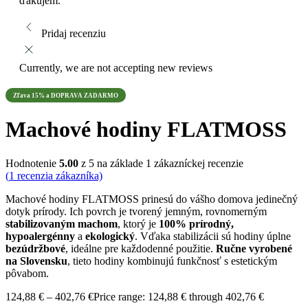
ďakujem.
Pridaj recenziu
Currently, we are not accepting new reviews
Zľava 15% a DOPRAVA ZADARMO
Machové hodiny FLATMOSS
Hodnotenie
5.00
z 5 na základe
1
zákazníckej recenzie
(
1
recenzia zákazníka)
Machové hodiny FLATMOSS prinesú do vášho domova jedinečný
dotyk prírody. Ich povrch je tvorený jemným, rovnomerným
stabilizovaným machom
, ktorý je
100% prírodný,
hypoalergénny
a
ekologický
. Vďaka stabilizácii sú hodiny úplne
bezúdržbové
, ideálne pre každodenné použitie.
Ručne vyrobené
na Slovensku
, tieto hodiny kombinujú funkčnosť s estetickým
pôvabom.
124,88
€
–
402,76
€
Price range: 124,88 € through 402,76 €