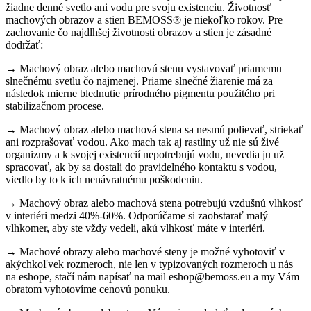
žiadne denné svetlo ani vodu pre svoju existenciu. Životnosť
machových obrazov a stien BEMOSS® je niekoľko rokov. Pre
zachovanie čo najdlhšej životnosti obrazov a stien je zásadné
dodržať:
→ Machový obraz alebo machovú stenu vystavovať priamemu
slnečnému svetlu čo najmenej. Priame slnečné žiarenie má za
následok mierne blednutie prírodného pigmentu použitého pri
stabilizačnom procese.
→ Machový obraz alebo machová stena sa nesmú polievať, striekať
ani rozprašovať vodou. Ako mach tak aj rastliny už nie sú živé
organizmy a k svojej existencií nepotrebujú vodu, nevedia ju už
spracovať, ak by sa dostali do pravidelného kontaktu s vodou,
viedlo by to k ich nenávratnému poškodeniu.
→ Machový obraz alebo machová stena potrebujú vzdušnú vlhkosť
v interiéri medzi 40%-60%. Odporúčame si zaobstarať malý
vlhkomer, aby ste vždy vedeli, akú vlhkosť máte v interiéri.
→ Machové obrazy alebo machové steny je možné vyhotoviť v
akýchkoľvek rozmeroch, nie len v typizovaných rozmeroch u nás
na eshope, stačí nám napísať na mail eshop@bemoss.eu a my Vám
obratom vyhotovíme cenovú ponuku.