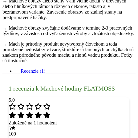
→ Machové obrazy alebo steny Vám vieme dodať v drevených
alebo hliníkových rámoch rôznych dekorov, takisto aj v
bezrámovom variante. Zavesenie obrazov zo zadnej strany na
predpripravené háčiky.
→ Machové obrazy zvyčajne dodávame v termíne 2-3 pracovných
týždňov, v závislosti od vyťaženosti výroby a zložitosti objednávky.
→ Mach je prírodný produkt nevytvorený človekom a teda
prirodzené nedostatky v tvare, štruktúre či farebných odchýlkach sú
znakom prírodného pôvodu machu a nie sú vadou produktu. Fotky
sú ilustračné.
Recenzie (1)
1 recenzia k
Machové hodiny FLATMOSS
5,0
Založené na 1 hodnotení
5
100