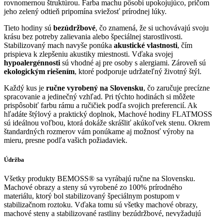
rovnomernou štruktúrou. Farba machu pôsobí upokojujúco, pričom
jeho zelený odtieň pripomína sviežosť prírodnej lúky.
Tieto hodiny sú
bezúdržbové
, čo znamená, že si uchovávajú svoju
krásu bez potreby zalievania alebo špeciálnej starostlivosti.
Stabilizovaný mach navyše ponúka
akustické vlastnosti
, čím
prispieva k zlepšeniu akustiky miestnosti. Vďaka svojej
hypoalergénnosti
sú vhodné aj pre osoby s alergiami. Zároveň sú
ekologickým riešením
, ktoré podporuje udržateľný životný štýl.
Každý kus je
ručne vyrobený na Slovensku
, čo zaručuje precízne
spracovanie a jedinečný vzhľad. Pri týchto hodinách si môžete
prispôsobiť farbu rámu a ručičiek podľa svojich preferencií. Ak
hľadáte štýlový a praktický doplnok, Machové hodiny FLATMOSS
sú ideálnou voľbou, ktorá dokáže skrášliť akúkoľvek stenu. Okrem
štandardných rozmerov vám ponúkame aj možnosť výroby na
mieru, presne podľa vašich požiadaviek.
Údržba
Všetky produkty BEMOSS® sa vyrábajú ručne na Slovensku.
Machové obrazy a steny sú vyrobené zo 100% prírodného
materiálu, ktorý bol stabilizovaný špeciálnym postupom v
stabilizačnom roztoku. Vďaka tomu sú všetky machové obrazy,
machové steny a stabilizované rastliny bezúdržbové, nevyžadujú