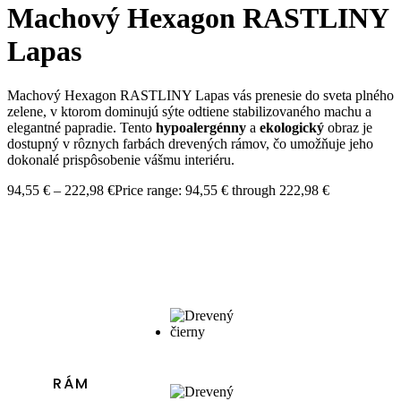
Machový Hexagon RASTLINY
Lapas
Machový Hexagon RASTLINY Lapas vás prenesie do sveta plného
zelene, v ktorom dominujú sýte odtiene stabilizovaného machu a
elegantné papradie. Tento
hypoalergénny
a
ekologický
obraz je
dostupný v rôznych farbách drevených rámov, čo umožňuje jeho
dokonalé prispôsobenie vášmu interiéru.
94,55
€
–
222,98
€
Price range: 94,55 € through 222,98 €
RÁM