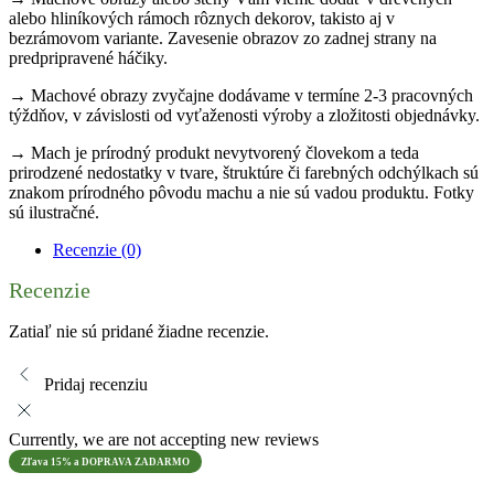
alebo hliníkových rámoch rôznych dekorov, takisto aj v
bezrámovom variante. Zavesenie obrazov zo zadnej strany na
predpripravené háčiky.
→ Machové obrazy zvyčajne dodávame v termíne 2-3 pracovných
týždňov, v závislosti od vyťaženosti výroby a zložitosti objednávky.
→ Mach je prírodný produkt nevytvorený človekom a teda
prirodzené nedostatky v tvare, štruktúre či farebných odchýlkach sú
znakom prírodného pôvodu machu a nie sú vadou produktu. Fotky
sú ilustračné.
Recenzie (0)
Recenzie
Zatiaľ nie sú pridané žiadne recenzie.
Pridaj recenziu
Currently, we are not accepting new reviews
Zľava 15% a DOPRAVA ZADARMO