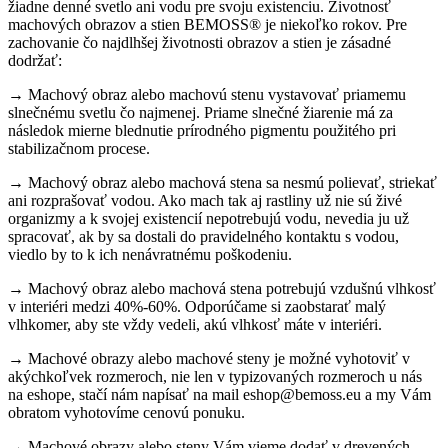
žiadne denné svetlo ani vodu pre svoju existenciu. Životnosť
machových obrazov a stien BEMOSS® je niekoľko rokov. Pre
zachovanie čo najdlhšej životnosti obrazov a stien je zásadné
dodržať:
→ Machový obraz alebo machovú stenu vystavovať priamemu
slnečnému svetlu čo najmenej. Priame slnečné žiarenie má za
následok mierne blednutie prírodného pigmentu použitého pri
stabilizačnom procese.
→ Machový obraz alebo machová stena sa nesmú polievať, striekať
ani rozprašovať vodou. Ako mach tak aj rastliny už nie sú živé
organizmy a k svojej existencií nepotrebujú vodu, nevedia ju už
spracovať, ak by sa dostali do pravidelného kontaktu s vodou,
viedlo by to k ich nenávratnému poškodeniu.
→ Machový obraz alebo machová stena potrebujú vzdušnú vlhkosť
v interiéri medzi 40%-60%. Odporúčame si zaobstarať malý
vlhkomer, aby ste vždy vedeli, akú vlhkosť máte v interiéri.
→ Machové obrazy alebo machové steny je možné vyhotoviť v
akýchkoľvek rozmeroch, nie len v typizovaných rozmeroch u nás
na eshope, stačí nám napísať na mail eshop@bemoss.eu a my Vám
obratom vyhotovíme cenovú ponuku.
→ Machové obrazy alebo steny Vám vieme dodať v drevených