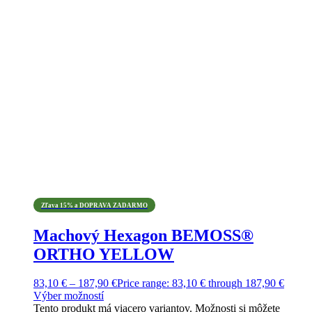
Zľava 15% a DOPRAVA ZADARMO
Machový Hexagon BEMOSS®
ORTHO YELLOW
83,10
€
–
187,90
€
Price range: 83,10 € through 187,90 €
Výber možností
Tento produkt má viacero variantov. Možnosti si môžete