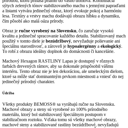
prírodou, ktorú prináša priamo do vášho domova. Kombinácia
sýtych zelených tónov stabilizovaného machu s jemnými papraďami
a listami vytvára jedinečný obraz, ktorý evokuje pokoj a harmóniu
lesa. Textúry a vrstvy machu dodávajú obrazu hĺbku a dynamiku,
čím pôsobí ako malá oáza prírody.
Obraz je
ručne vyrobený na Slovensku
, čo zaručuje vysokú
kvalitu a jedinečné spracovanie každého detailu. Stabilizovaný mach
použitý v tomto diele je
bezúdržbový
, nevyžaduje polievanie ani
špeciálnu starostlivosť, a zároveň je
hypoalergénny
a
ekologický
.
To robí z obrazu ideálny doplnok do domácnosti či kancelárie.
Machový Hexagon RASTLINY Lapas je dostupný v rôznych
farbách drevených rámov, aby sa dokonale prispôsobil vášmu
interiéru. Tento obraz nie je len dekoráciou, ale umeleckým dielom,
ktoré sa môže stať dominantným prvkom miestnosti a vniesť do nej
jedinečný prírodný charakter.
Údržba
Všetky produkty BEMOSS® sa vyrábajú ručne na Slovensku.
Machové obrazy a steny sú vyrobené zo 100% prírodného
materiálu, ktorý bol stabilizovaný špeciálnym postupom v
stabilizačnom roztoku. Vďaka tomu sú všetky machové obrazy,
machové steny a stabilizované rastliny bezúdržbové, nevyžadujú