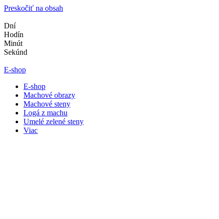
Preskočiť na obsah
Dní
Hodín
Minút
Sekúnd
E-shop
E-shop
Machové obrazy
Machové steny
Logá z machu
Umelé zelené steny
Viac