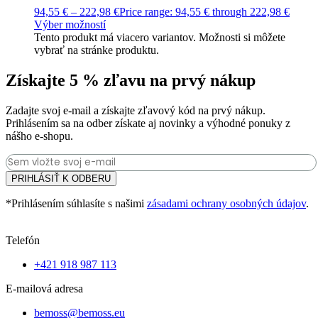
94,55
€
–
222,98
€
Price range: 94,55 € through 222,98 €
Výber možností
Tento produkt má viacero variantov. Možnosti si môžete
vybrať na stránke produktu.
Získajte 5 % zľavu na prvý nákup
Zadajte svoj e-mail a získajte zľavový kód na prvý nákup.
Prihlásením sa na odber získate aj novinky a výhodné ponuky z
nášho e-shopu.
PRIHLÁSIŤ K ODBERU
*Prihlásením súhlasíte s našimi
zásadami ochrany osobných údajov
.
Telefón
+421 918 987 113
E-mailová adresa
bemoss@bemoss.eu