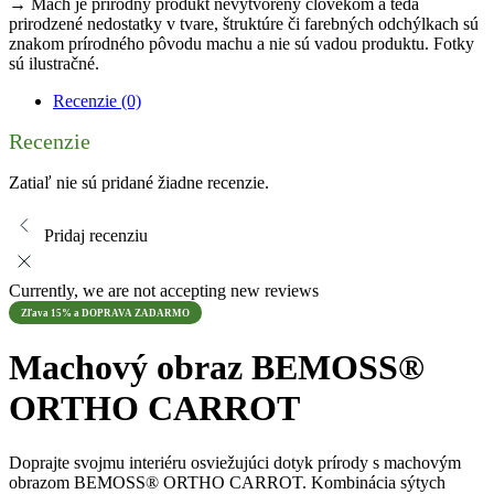
→ Mach je prírodný produkt nevytvorený človekom a teda
prirodzené nedostatky v tvare, štruktúre či farebných odchýlkach sú
znakom prírodného pôvodu machu a nie sú vadou produktu. Fotky
sú ilustračné.
Recenzie (0)
Recenzie
Zatiaľ nie sú pridané žiadne recenzie.
Pridaj recenziu
Currently, we are not accepting new reviews
Zľava 15% a DOPRAVA ZADARMO
Machový obraz BEMOSS®
ORTHO CARROT
Doprajte svojmu interiéru osviežujúci dotyk prírody s machovým
obrazom BEMOSS® ORTHO CARROT. Kombinácia sýtych