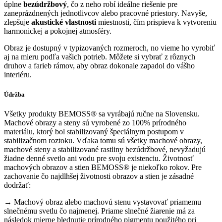
úplne
bezúdržbový
, čo z neho robí ideálne riešenie pre
zaneprázdnených jednotlivcov alebo pracovné priestory. Navyše,
zlepšuje
akustické vlastnosti
miestnosti, čím prispieva k vytvoreniu
harmonickej a pokojnej atmosféry.
Obraz je dostupný v typizovaných rozmeroch, no vieme ho vyrobiť
aj na mieru podľa vašich potrieb. Môžete si vybrať z rôznych
druhov a farieb rámov, aby obraz dokonale zapadol do vášho
interiéru.
Údržba
Všetky produkty BEMOSS® sa vyrábajú ručne na Slovensku.
Machové obrazy a steny sú vyrobené zo 100% prírodného
materiálu, ktorý bol stabilizovaný špeciálnym postupom v
stabilizačnom roztoku. Vďaka tomu sú všetky machové obrazy,
machové steny a stabilizované rastliny bezúdržbové, nevyžadujú
žiadne denné svetlo ani vodu pre svoju existenciu. Životnosť
machových obrazov a stien BEMOSS® je niekoľko rokov. Pre
zachovanie čo najdlhšej životnosti obrazov a stien je zásadné
dodržať:
→ Machový obraz alebo machovú stenu vystavovať priamemu
slnečnému svetlu čo najmenej. Priame slnečné žiarenie má za
následok mierne blednutie prírodného pigmentu použitého pri