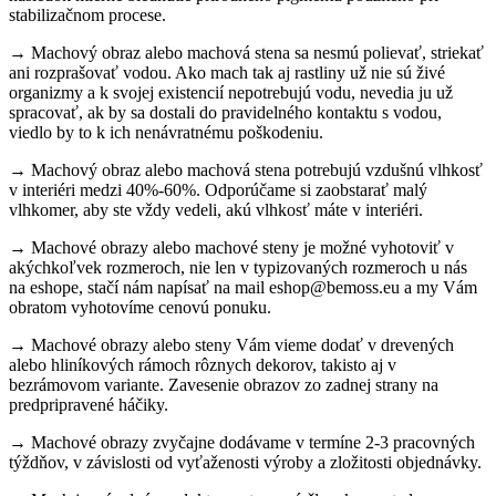
stabilizačnom procese.
→ Machový obraz alebo machová stena sa nesmú polievať, striekať
ani rozprašovať vodou. Ako mach tak aj rastliny už nie sú živé
organizmy a k svojej existencií nepotrebujú vodu, nevedia ju už
spracovať, ak by sa dostali do pravidelného kontaktu s vodou,
viedlo by to k ich nenávratnému poškodeniu.
→ Machový obraz alebo machová stena potrebujú vzdušnú vlhkosť
v interiéri medzi 40%-60%. Odporúčame si zaobstarať malý
vlhkomer, aby ste vždy vedeli, akú vlhkosť máte v interiéri.
→ Machové obrazy alebo machové steny je možné vyhotoviť v
akýchkoľvek rozmeroch, nie len v typizovaných rozmeroch u nás
na eshope, stačí nám napísať na mail eshop@bemoss.eu a my Vám
obratom vyhotovíme cenovú ponuku.
→ Machové obrazy alebo steny Vám vieme dodať v drevených
alebo hliníkových rámoch rôznych dekorov, takisto aj v
bezrámovom variante. Zavesenie obrazov zo zadnej strany na
predpripravené háčiky.
→ Machové obrazy zvyčajne dodávame v termíne 2-3 pracovných
týždňov, v závislosti od vyťaženosti výroby a zložitosti objednávky.