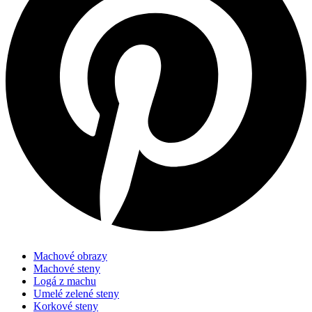
Machové obrazy
Machové steny
Logá z machu
Umelé zelené steny
Korkové steny