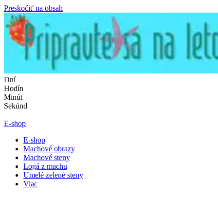
Preskočiť na obsah
Dní
Hodín
Minút
Sekúnd
E-shop
E-shop
Machové obrazy
Machové steny
Logá z machu
Umelé zelené steny
Viac