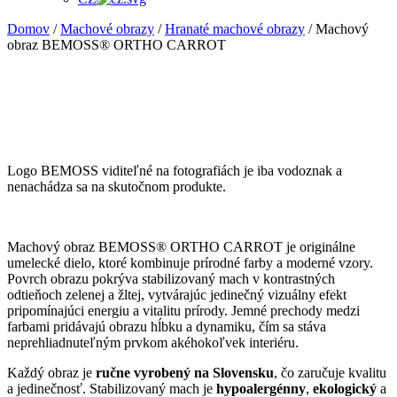
Domov
/
Machové obrazy
/
Hranaté machové obrazy
/ Machový
obraz BEMOSS® ORTHO CARROT
Logo BEMOSS viditeľné na fotografiách je iba vodoznak a
nenachádza sa na skutočnom produkte.
Machový obraz BEMOSS® ORTHO CARROT je originálne
umelecké dielo, ktoré kombinuje prírodné farby a moderné vzory.
Povrch obrazu pokrýva stabilizovaný mach v kontrastných
odtieňoch zelenej a žltej, vytvárajúc jedinečný vizuálny efekt
pripomínajúci energiu a vitalitu prírody. Jemné prechody medzi
farbami pridávajú obrazu hĺbku a dynamiku, čím sa stáva
neprehliadnuteľným prvkom akéhokoľvek interiéru.
Každý obraz je
ručne vyrobený na Slovensku
, čo zaručuje kvalitu
a jedinečnosť. Stabilizovaný mach je
hypoalergénny
,
ekologický
a