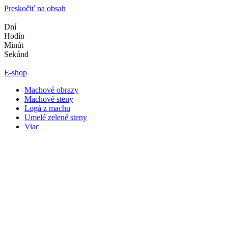
Preskočiť na obsah
Dní
Hodín
Minút
Sekúnd
E-shop
Machové obrazy
Machové steny
Logá z machu
Umelé zelené steny
Viac