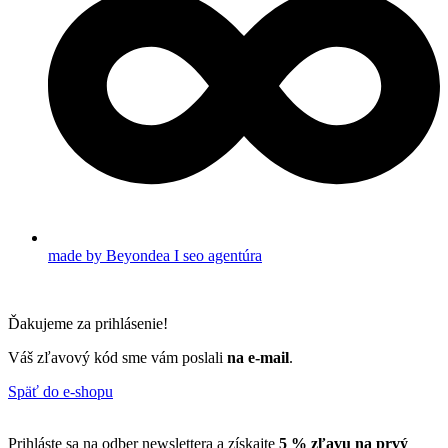
made by Beyondea I seo agentúra
Ďakujeme za prihlásenie!
Váš zľavový kód sme vám poslali
na e-mail
.
Späť do e-shopu
Prihláste sa na odber newslettera a získajte
5 % zľavu na prvý