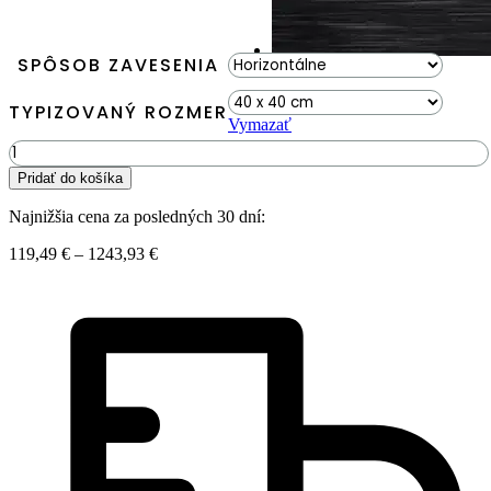
SPÔSOB ZAVESENIA
TYPIZOVANÝ ROZMER
Vymazať
množstvo
Machový
Pridať do košíka
obraz
BOLMOSS
Najnižšia cena za posledných 30 dní:
Natural
Green
Price
119,49
€
–
1243,93
€
range:
119,49 €
through
1243,93 €