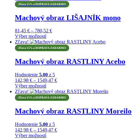
produkt
through
Zľava 15% a DOPRAVA ZADARMO
má
1152,67 €
viacero
Machový obraz LIŠAJNÍK mono
variantov.
Možnosti
Price
81,45
€
–
780,52
€
si
range:
Výber možností
môžete
Tento
81,45 €
Zľava!
vybrať
produkt
through
na
Zľava 15% a DOPRAVA ZADARMO
má
780,52 €
stránke
viacero
produktu.
Machový obraz RASTLINY Acebo
variantov.
Možnosti
Hodnotenie
5.00
z 5
si
Price
142,98
€
–
1549,47
€
môžete
range:
Výber možností
vybrať
Tento
142,98 €
Zľava!
na
produkt
through
stránke
Zľava 15% a DOPRAVA ZADARMO
má
1549,47 €
produktu.
viacero
Machový obraz RASTLINY Moreilo
variantov.
Možnosti
Hodnotenie
5.00
z 5
si
Price
142,98
€
–
1549,47
€
môžete
range:
Výber možností
vybrať