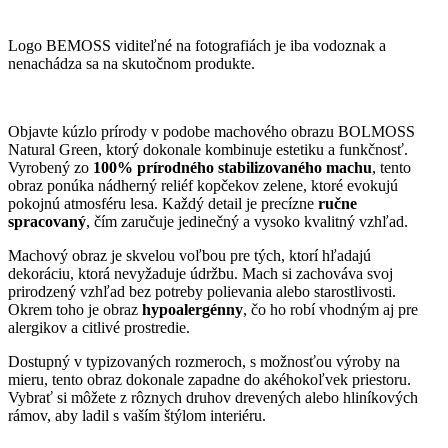
Logo BEMOSS viditeľné na fotografiách je iba vodoznak a
nenachádza sa na skutočnom produkte.
Objavte kúzlo prírody v podobe machového obrazu BOLMOSS
Natural Green, ktorý dokonale kombinuje estetiku a funkčnosť.
Vyrobený zo
100% prírodného stabilizovaného machu
, tento
obraz ponúka nádherný reliéf kopčekov zelene, ktoré evokujú
pokojnú atmosféru lesa. Každý detail je precízne
ručne
spracovaný
, čím zaručuje jedinečný a vysoko kvalitný vzhľad.
Machový obraz je skvelou voľbou pre tých, ktorí hľadajú
dekoráciu, ktorá nevyžaduje údržbu. Mach si zachováva svoj
prirodzený vzhľad bez potreby polievania alebo starostlivosti.
Okrem toho je obraz
hypoalergénny
, čo ho robí vhodným aj pre
alergikov a citlivé prostredie.
Dostupný v typizovaných rozmeroch, s možnosťou výroby na
mieru, tento obraz dokonale zapadne do akéhokoľvek priestoru.
Vybrať si môžete z rôznych druhov drevených alebo hliníkových
rámov, aby ladil s vaším štýlom interiéru.