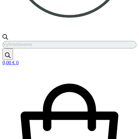
Products
search
0,00
€
0