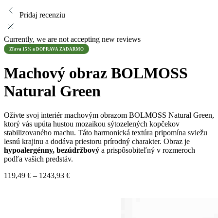
Pridaj recenziu
Currently, we are not accepting new reviews
Zľava 15% a DOPRAVA ZADARMO
Machový obraz BOLMOSS
Natural Green
Oživte svoj interiér machovým obrazom BOLMOSS Natural Green,
ktorý vás upúta hustou mozaikou sýtozelených kopčekov
stabilizovaného machu. Táto harmonická textúra pripomína sviežu
lesnú krajinu a dodáva priestoru prírodný charakter. Obraz je
hypoalergénny, bezúdržbový
a prispôsobiteľný v rozmeroch
podľa vašich predstáv.
Price
119,49
€
–
1243,93
€
range:
119,49 €
through
1243,93 €