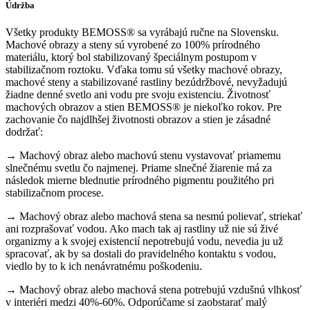
Údržba
Všetky produkty BEMOSS® sa vyrábajú ručne na Slovensku.
Machové obrazy a steny sú vyrobené zo 100% prírodného
materiálu, ktorý bol stabilizovaný špeciálnym postupom v
stabilizačnom roztoku. Vďaka tomu sú všetky machové obrazy,
machové steny a stabilizované rastliny bezúdržbové, nevyžadujú
žiadne denné svetlo ani vodu pre svoju existenciu. Životnosť
machových obrazov a stien BEMOSS® je niekoľko rokov. Pre
zachovanie čo najdlhšej životnosti obrazov a stien je zásadné
dodržať:
→ Machový obraz alebo machovú stenu vystavovať priamemu
slnečnému svetlu čo najmenej. Priame slnečné žiarenie má za
následok mierne blednutie prírodného pigmentu použitého pri
stabilizačnom procese.
→ Machový obraz alebo machová stena sa nesmú polievať, striekať
ani rozprašovať vodou. Ako mach tak aj rastliny už nie sú živé
organizmy a k svojej existencií nepotrebujú vodu, nevedia ju už
spracovať, ak by sa dostali do pravidelného kontaktu s vodou,
viedlo by to k ich nenávratnému poškodeniu.
→ Machový obraz alebo machová stena potrebujú vzdušnú vlhkosť
v interiéri medzi 40%-60%. Odporúčame si zaobstarať malý