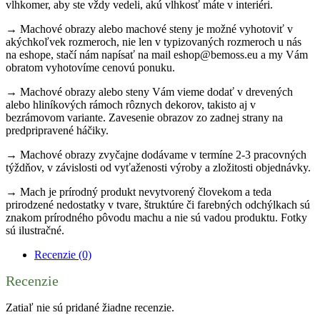
vlhkomer, aby ste vždy vedeli, akú vlhkosť máte v interiéri.
→ Machové obrazy alebo machové steny je možné vyhotoviť v
akýchkoľvek rozmeroch, nie len v typizovaných rozmeroch u nás
na eshope, stačí nám napísať na mail eshop@bemoss.eu a my Vám
obratom vyhotovíme cenovú ponuku.
→ Machové obrazy alebo steny Vám vieme dodať v drevených
alebo hliníkových rámoch rôznych dekorov, takisto aj v
bezrámovom variante. Zavesenie obrazov zo zadnej strany na
predpripravené háčiky.
→ Machové obrazy zvyčajne dodávame v termíne 2-3 pracovných
týždňov, v závislosti od vyťaženosti výroby a zložitosti objednávky.
→ Mach je prírodný produkt nevytvorený človekom a teda
prirodzené nedostatky v tvare, štruktúre či farebných odchýlkach sú
znakom prírodného pôvodu machu a nie sú vadou produktu. Fotky
sú ilustračné.
Recenzie (0)
Recenzie
Zatiaľ nie sú pridané žiadne recenzie.