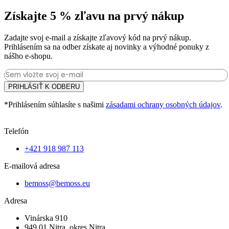
Tento
142,98 €
na
produkt
through
stránke
Získajte 5 % zľavu na prvý nákup
má
1549,47 €
produktu.
viacero
Zadajte svoj e-mail a získajte zľavový kód na prvý nákup.
variantov.
Prihlásením sa na odber získate aj novinky a výhodné ponuky z
Možnosti
nášho e-shopu.
si
môžete
vybrať
na
PRIHLÁSIŤ K ODBERU
stránke
produktu.
*Prihlásením súhlasíte s našimi
zásadami ochrany osobných údajov
.
Telefón
+421 918 987 113
E-mailová adresa
bemoss@bemoss.eu
Adresa
Vinárska 910
949 01 Nitra, okres Nitra