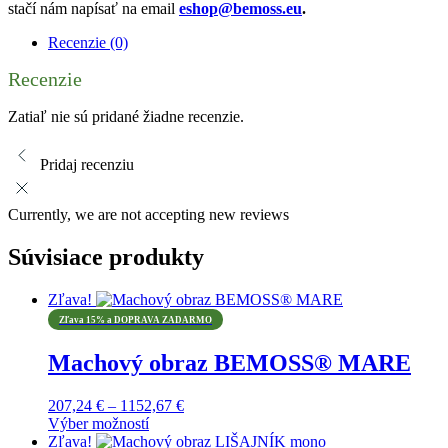
stačí nám napísať na email
eshop@bemoss.eu
.
Recenzie (0)
Recenzie
Zatiaľ nie sú pridané žiadne recenzie.
Pridaj recenziu
Currently, we are not accepting new reviews
Súvisiace produkty
Zľava!
Zľava 15% a DOPRAVA ZADARMO
Machový obraz BEMOSS® MARE
Price
207,24
€
–
1152,67
€
range:
Výber možností
Tento
207,24 €
Zľava!