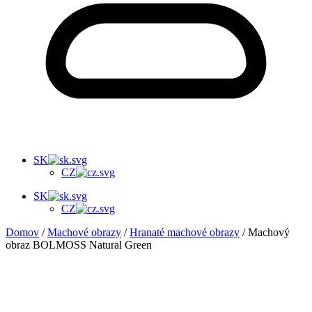
SK
CZ
SK
CZ
Domov
/
Machové obrazy
/
Hranaté machové obrazy
/ Machový
obraz BOLMOSS Natural Green