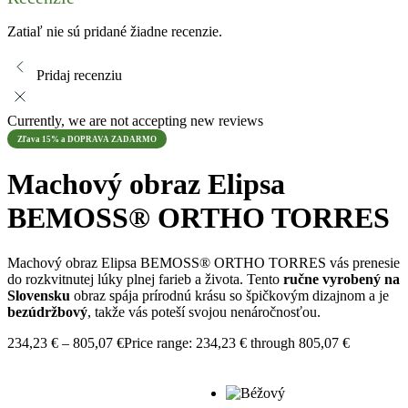
Zatiaľ nie sú pridané žiadne recenzie.
Pridaj recenziu
Currently, we are not accepting new reviews
Zľava 15% a DOPRAVA ZADARMO
Machový obraz Elipsa
BEMOSS® ORTHO TORRES
Machový obraz Elipsa BEMOSS® ORTHO TORRES vás prenesie
do rozkvitnutej lúky plnej farieb a života. Tento
ručne vyrobený na
Slovensku
obraz spája prírodnú krásu so špičkovým dizajnom a je
bezúdržbový
, takže vás poteší svojou nenáročnosťou.
234,23
€
–
805,07
€
Price range: 234,23 € through 805,07 €