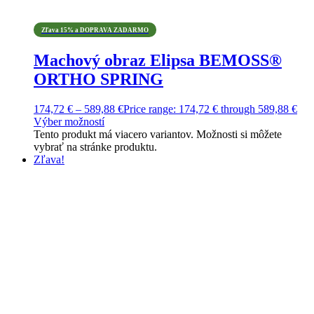
Zľava 15% a DOPRAVA ZADARMO
Machový obraz Elipsa BEMOSS®
ORTHO SPRING
174,72
€
–
589,88
€
Price range: 174,72 € through 589,88 €
Výber možností
Tento produkt má viacero variantov. Možnosti si môžete
vybrať na stránke produktu.
Zľava!