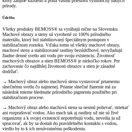
ktorý zaujme každého a pridá vášmu priestoru výnimočný nádych
prírody.
Údržba
Všetky produkty BEMOSS® sa vyrábajú ručne na Slovensku.
Machové obrazy a steny sú vyrobené zo 100% prírodného
materiálu, ktorý bol stabilizovaný špeciálnym postupom v
stabilizačnom roztoku. Vďaka tomu sú všetky machové obrazy,
machové steny a stabilizované rastliny bezúdržbové, nevyžadujú
žiadne denné svetlo ani vodu pre svoju existenciu. Životnosť
machových obrazov a stien BEMOSS® je niekoľko rokov. Pre
zachovanie čo najdlhšej životnosti obrazov a stien je zásadné
dodržať:
→ Machový obraz alebo machovú stenu vystavovať priamemu
slnečnému svetlu čo najmenej. Priame slnečné žiarenie má za
následok mierne blednutie prírodného pigmentu použitého pri
stabilizačnom procese.
→ Machový obraz alebo machová stena sa nesmú polievať, striekať
ani rozprašovať vodou. Ako mach tak aj rastliny už nie sú živé
organizmy a k svojej existencií nepotrebujú vodu, nevedia ju už
spracovať, ak by sa dostali do pravidelného kontaktu s vodou,
viedlo by to k ich nenávratnému poškodeniu.