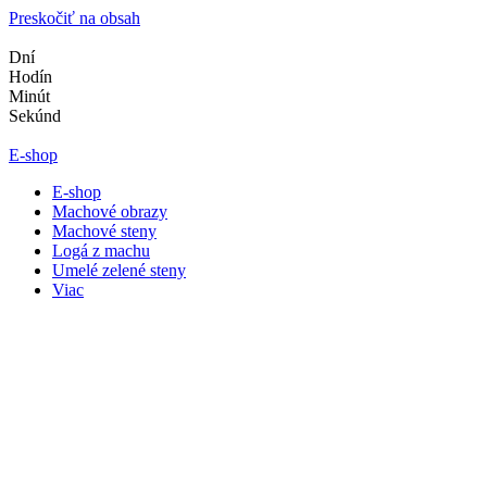
Preskočiť na obsah
Dní
Hodín
Minút
Sekúnd
E-shop
E-shop
Machové obrazy
Machové steny
Logá z machu
Umelé zelené steny
Viac