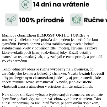
Machový obraz Elipsa BEMOSS® ORTHO TORRES je
umeleckým dielom, ktoré prináša do interiéru jedinečnú farebnú
symfóniu. Povrch obrazu zdobia stabilizovaný mach a bohaté
stabilizované kvety v odtieňoch žltej, modrej, červenej a ružovej,
ktoré evokujú pocit jarnej rozkvitnutej lúky. Každý detail je
starostlivo usporiadaný tak, aby zachytil esenciu prírody a prebudil
vo vás harmóniu.
Tento jedinečný obraz je
ručne vyrobený na Slovensku
, čo
zaručuje jeho kvalitu a jedinečný charakter. Vďaka
bezúdržbovosti
a
hypoalergénnym vlastnostiam
je ideálny aj pre prostredia, kde
chcete minimalizovať starostlivosť. Navyše, jeho
akustické
vlastnosti
zlepšia atmosféru v priestore tým, že znižujú hluk.
Na e-shope si môžete vybrať z typizovaných rozmerov, no ak máte
špeciálne požiadavky, radi pre vás obraz vyrobíme na mieru. Táto
elipsa, pripomínajúca lúku plnú života, je perfektným doplnkom,