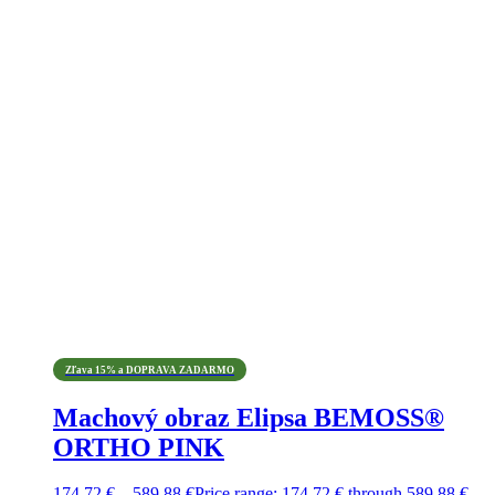
Zľava 15% a DOPRAVA ZADARMO
Machový obraz Elipsa BEMOSS®
ORTHO PINK
174,72
€
–
589,88
€
Price range: 174,72 € through 589,88 €