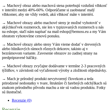
→ Machový obraz alebo machová stena potrebujú vzdušnú vlhkosť
v interiéri medzi 40%-60%. Odporúčame si zaobstarať malý
vlhkomer, aby ste vždy vedeli, akú vlhkosť máte v interiéri.
→ Machové obrazy alebo machové steny je možné vyhotoviť v
akýchkoľvek rozmeroch, nie len v typizovaných rozmeroch u nás
na eshope, stačí nám napísať na mail eshop@bemoss.eu a my Vám
obratom vyhotovíme cenovú ponuku.
→ Machové obrazy alebo steny Vám vieme dodať v drevených
alebo hliníkových rámoch rôznych dekorov, takisto aj v
bezrámovom variante. Zavesenie obrazov zo zadnej strany na
predpripravené háčiky.
→ Machové obrazy zvyčajne dodávame v termíne 2-3 pracovných
týždňov, v závislosti od vyťaženosti výroby a zložitosti objednávky.
→ Mach je prírodný produkt nevytvorený človekom a teda
prirodzené nedostatky v tvare, štruktúre či farebných odchýlkach sú
znakom prírodného pôvodu machu a nie sú vadou produktu. Fotky
sú ilustračné.
Recenzie (0)
Recenzie