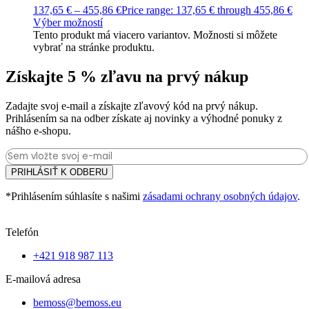
137,65
€
–
455,86
€
Price range: 137,65 € through 455,86 €
Výber možností
Tento produkt má viacero variantov. Možnosti si môžete
vybrať na stránke produktu.
Získajte 5 % zľavu na prvý nákup
Zadajte svoj e-mail a získajte zľavový kód na prvý nákup.
Prihlásením sa na odber získate aj novinky a výhodné ponuky z
nášho e-shopu.
PRIHLÁSIŤ K ODBERU
*Prihlásením súhlasíte s našimi
zásadami ochrany osobných údajov
.
Telefón
+421 918 987 113
E-mailová adresa
bemoss@bemoss.eu