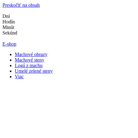
Preskočiť na obsah
Dní
Hodín
Minút
Sekúnd
E-shop
Machové obrazy
Machové steny
Logá z machu
Umelé zelené steny
Viac