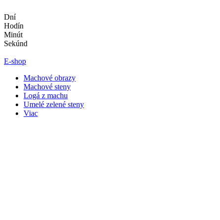
Preskočiť
na
Dní
obsah
Hodín
Minút
Sekúnd
E-shop
Machové obrazy
Machové steny
Logá z machu
Umelé zelené steny
Viac