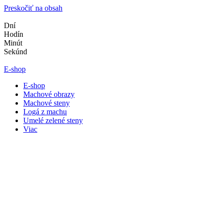
Preskočiť na obsah
Dní
Hodín
Minút
Sekúnd
E-shop
E-shop
Machové obrazy
Machové steny
Logá z machu
Umelé zelené steny
Viac