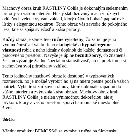
Machový obraz kruh RASTLINY Colila je dokonalým stelesnením
prírody vo vašom interiéri. Hustý stabilizovaný mach v rôznych
odtieňoch zelene vytvára základ, ktorý oživujú bohaté papraďové
lístky s elegantnou textúrou. Tento obraz vás zavedie do pokojného
lesa, kde sa spája sviežosť a krása prírody.
Každý obraz je starostlivo
ručne vyrobený
, čo zaručuje jeho
výnimočnosť a kvalitu. Jeho
ekologické a hypoalergénne
vlastnosti
robia z neho ideálny doplnok do každej domácnosti či
pracovného priestoru. Navyše je úplne
bezúdržbový
, čo znamená,
že si nevyžaduje žiadnu špeciálnu starostlivosť, no napriek tomu si
zachováva svoj prirodzený vzhľad.
Tento jedinečný machový obraz je dostupný v typizovaných
rozmeroch, no je možné vyrobiť ho aj na mieru presne podľa vašich
potrieb. Vyberte si z rôznych rámov, ktoré dokonale zapadnú do
vášho interiéru a zvýraznia krásu obrazu. Machový obraz kruh
RASTLINY Colila je nielen výnimočnou dekoráciou, ale aj
prvkom, ktorý z vášho priestoru spraví harmonické miesto plné
života.
Údržba
Všetky produkty BEMOSS® sa vyrábajú ručne na Slovensku.