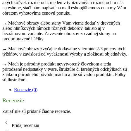
akýchkoľvek rozmeroch, nie len v typizovaných rozmeroch u nás
na eshope, stačí nám napísať na mail eshop@bemoss.eu a my Vám
obratom vyhotovíme cenovú ponuku.
→ Machové obrazy alebo steny Vám vieme dodať v drevených
alebo hliníkových rámoch rôznych dekorov, takisto aj v
bezrámovom variante. Zavesenie obrazov zo zadnej strany na
predpripravené háčiky.
→ Machové obrazy zvyčajne dodávame v termíne 2-3 pracovných
týždňov, v závislosti od vyťaženosti výroby a zložitosti objednávky.
→ Mach je prírodný produkt nevytvorený človekom a teda
prirodzené nedostatky v tvare, štruktúre či farebných odchýlkach sú
znakom prírodného pôvodu machu a nie sú vadou produktu. Fotky
sú ilustračné.
Recenzie (0)
Recenzie
Zatiaľ nie sú pridané žiadne recenzie.
Pridaj recenziu