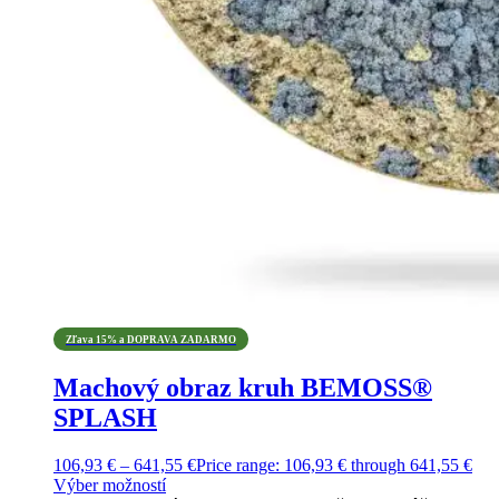
Zľava 15% a DOPRAVA ZADARMO
Machový obraz kruh BEMOSS®
SPLASH
106,93
€
–
641,55
€
Price range: 106,93 € through 641,55 €
Výber možností