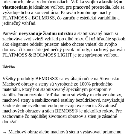
priestoroch, ale aj v domácnostiach. Vďaka svojim
akustickým
vlastnostiam
je ideálnou voľbou pre pracovné prostredia, kde sa
vyžaduje ticho a koncentrácia. Paraván kombinuje machy
FLATMOSS a BOLMOSS, čo zaručuje estetickú variabilitu a
jedinečný vzhľad.
Paraván
nevyžaduje žiadnu údržbu
a stabilizovaný mach si
zachováva svoj svieži vzhľad po dlhé roky. Či už hľadáte spôsob,
ako elegantne oddeliť priestor, alebo chcete vniesť do svojho
domova či kancelárie jedinečný prvok prírody, machový paraván
FLATMOSS & BOLMOSS LIGHT je tou správnou voľbou.
Údržba
Všetky produkty BEMOSS® sa vyrábajú ručne na Slovensku.
Machové obrazy a steny sú vyrobené zo 100% prírodného
materiálu, ktorý bol stabilizovaný špeciálnym postupom v
stabilizačnom roztoku. Vďaka tomu sú všetky machové obrazy,
machové steny a stabilizované rastliny bezúdržbové, nevyžadujú
žiadne denné svetlo ani vodu pre svoju existenciu. Životnosť
machových obrazov a stien BEMOSS® je niekoľko rokov. Pre
zachovanie čo najdlhšej životnosti obrazov a stien je zásadné
dodržať:
→ Machový obraz alebo machovú stenu vystavovať priamemu