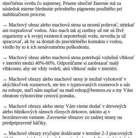
slnečnému svetlu čo najmenej. Priame slnečné žiarenie má za
následok mierne blednutie prírodného pigmentu použitého pri
stabilizačnom procese.
→ Machový obraz alebo machová stena sa nesmú polievať, striekať
ani rozprašovať vodou. Ako mach tak aj rastliny už nie sú živé
organizmy a k svojej existencií nepotrebujú vodu, nevedia ju už
spracovať, ak by sa dostali do pravidelného kontaktu s vodou,
viedlo by to k ich nenávratnému poškodeniu.
→ Machový obraz alebo machová stena potrebujú vzdušnú vlhkosť
v interiéri medzi 40%-60%. Odporúčame si zaobstarať malý
vlhkomer, aby ste vždy vedeli, akú vlhkosť máte v interiéri.
→ Machové obrazy alebo machové steny je možné vyhotoviť v
akýchkoľvek rozmeroch, nie len v typizovaných rozmeroch u nás
na eshope, stačí nám napísať na mail eshop@bemoss.eu a my Vám
obratom vyhotovíme cenovú ponuku.
→ Machové obrazy alebo steny Vám vieme dodať v drevených
alebo hliníkových rámoch rôznych dekorov, takisto aj v
bezrámovom variante. Zavesenie obrazov zo zadnej strany na
predpripravené háčiky.
→ Machové obrazy zvyčajne dodávame v termíne 2-3 pracovných