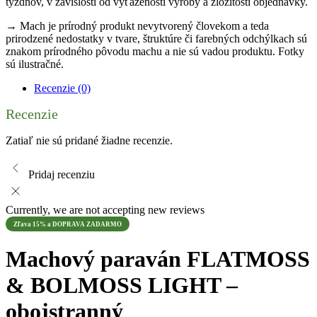
týždňov, v závislosti od vyťaženosti výroby a zložitosti objednávky.
→ Mach je prírodný produkt nevytvorený človekom a teda
prirodzené nedostatky v tvare, štruktúre či farebných odchýlkach sú
znakom prírodného pôvodu machu a nie sú vadou produktu. Fotky
sú ilustračné.
Recenzie (0)
Recenzie
Zatiaľ nie sú pridané žiadne recenzie.
Pridaj recenziu
Currently, we are not accepting new reviews
Zľava 15% a DOPRAVA ZADARMO
Machový paraván FLATMOSS
& BOLMOSS LIGHT –
obojstranný