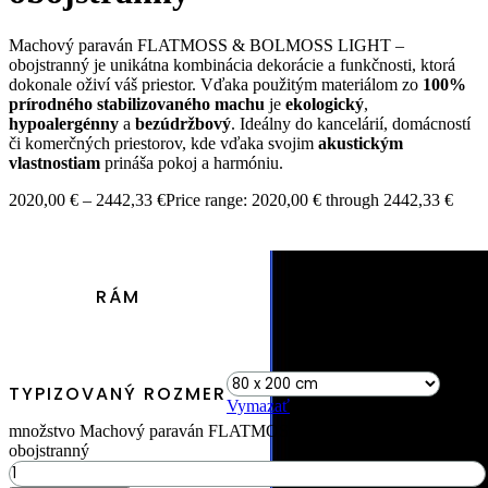
Machový paraván FLATMOSS & BOLMOSS LIGHT –
obojstranný je unikátna kombinácia dekorácie a funkčnosti, ktorá
dokonale oživí váš priestor. Vďaka použitým materiálom zo
100%
prírodného stabilizovaného machu
je
ekologický
,
hypoalergénny
a
bezúdržbový
. Ideálny do kancelárií, domácností
či komerčných priestorov, kde vďaka svojim
akustickým
vlastnostiam
prináša pokoj a harmóniu.
2020,00
€
–
2442,33
€
Price range: 2020,00 € through 2442,33 €
RÁM
TYPIZOVANÝ ROZMER
Vymazať
množstvo Machový paraván FLATMOSS & BOLMOSS LIGHT -
obojstranný