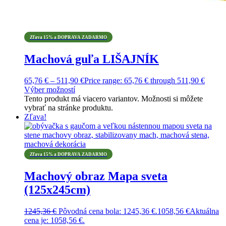
Zľava 15% a DOPRAVA ZADARMO
Machová guľa LIŠAJNÍK
65,76
€
–
511,90
€
Price range: 65,76 € through 511,90 €
Výber možností
Tento produkt má viacero variantov. Možnosti si môžete
vybrať na stránke produktu.
Zľava!
Zľava 15% a DOPRAVA ZADARMO
Machový obraz Mapa sveta
(125x245cm)
1245,36
€
Pôvodná cena bola: 1245,36 €.
1058,56
€
Aktuálna
cena je: 1058,56 €.