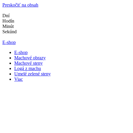
Preskočiť na obsah
Dní
Hodín
Minút
Sekúnd
E-shop
E-shop
Machové obrazy
Machové steny
Logá z machu
Umelé zelené steny
Viac