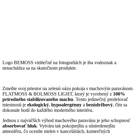
Logo BEMOSS viditeľné na fotografiách je iba vodoznak a
nenachádza sa na skutočnom produkte.
Zmeňte svoj priestor na zelenú oázu pokoja s machovým paravánom
FLATMOSS & BOLMOSS LIGHT, ktorý je vyrobený z
100%
prírodného stabilizovaného machu
. Tento jedinečný predelovač
miestnosti je
ekologický
,
hypoalergénny
a
bezúdržbový
, čím sa
dokonale hodí do každého moderného interiéru.
Jednou z najväčších výhod machového paravánu je jeho schopnosť
absorbovať hluk
. Vytvára tak pokojnejšiu a sústredenejšiu
atmosféru, čo oceníte nielen v kanceláriách, komerčných