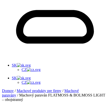
SK
CZ
SK
CZ
Domov
/
Machové produkty pre firmy
/
Machové
paravány
/ Machový paraván FLATMOSS & BOLMOSS LIGHT
– obojstranný