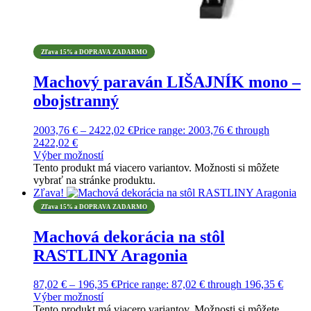
Zľava 15% a DOPRAVA ZADARMO
Machový paraván LIŠAJNÍK mono –
obojstranný
2003,76
€
–
2422,02
€
Price range: 2003,76 € through
2422,02 €
Výber možností
Tento produkt má viacero variantov. Možnosti si môžete
vybrať na stránke produktu.
Zľava!
Zľava 15% a DOPRAVA ZADARMO
Machová dekorácia na stôl
RASTLINY Aragonia
87,02
€
–
196,35
€
Price range: 87,02 € through 196,35 €
Výber možností
Tento produkt má viacero variantov. Možnosti si môžete