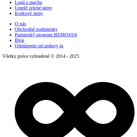
Logá z machu
Umelé zelené steny
Korkové steny
O nás
Obchodné podmienky
Partnerský program BEMOSS®
Blog
Odstúpenie od zmluvy tu
Všetky práva vyhradené © 2014 - 2025