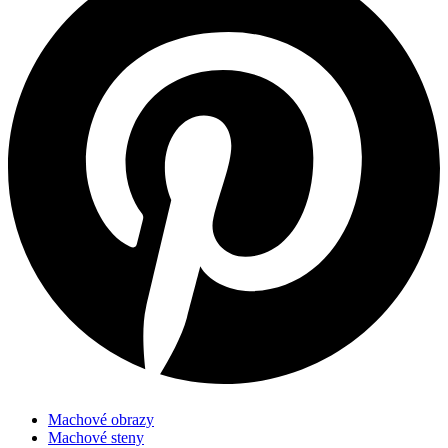
Machové obrazy
Machové steny