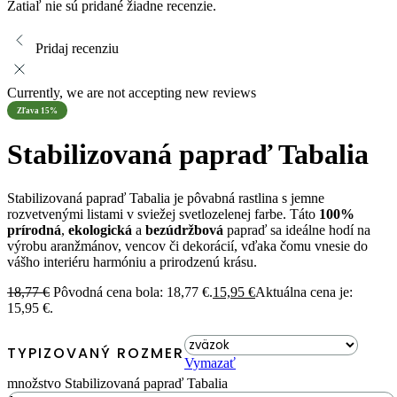
Zatiaľ nie sú pridané žiadne recenzie.
Pridaj recenziu
Currently, we are not accepting new reviews
Zľava 15%
Stabilizovaná papraď Tabalia
Stabilizovaná papraď Tabalia je pôvabná rastlina s jemne
rozvetvenými listami v sviežej svetlozelenej farbe. Táto
100%
prírodná
,
ekologická
a
bezúdržbová
papraď sa ideálne hodí na
výrobu aranžmánov, vencov či dekorácií, vďaka čomu vnesie do
vášho interiéru harmóniu a prirodzenú krásu.
18,77
€
Pôvodná cena bola: 18,77 €.
15,95
€
Aktuálna cena je:
15,95 €.
TYPIZOVANÝ ROZMER
Vymazať
množstvo Stabilizovaná papraď Tabalia