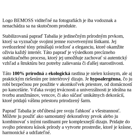
Logo BEMOSS viditeľné na fotografiách je iba vodoznak a
nenachádza sa na skutočnom produkte.
Stabilizovaná papraď Tabalia je jedinečným prírodným prvkom,
ktorý sa vyznačuje svojimi jemne rozvetvenými lístkami. Jej
svetlozelené tóny prinášajú sviežosť a eleganciu, ktoré okamžite
oživia každý interiér. Táto papraď je výsledkom precízneho
stabilizačného procesu, ktorý jej umožňuje zachovať si autentický
vzhľad a štruktúru bez potreby zalievania či ďalšej starostlivosti.
Táto
100% prírodná
a
ekologická
rastlina je nielen krásnym, ale aj
praktickým riešením pre interiérový dizajn. Je
hypoalergénna
, čo ju
robí bezpečnou pre použitie v akomkoľvek priestore, od domácností
po kancelárie. Vďaka svojej trvácnosti a univerzálnosti je ideálna na
tvorbu aranžmánov, vencov, či ako súčasť unikátnych dekorácií,
ktoré pridajú vášmu priestoru prirodzený šarm.
Papraď Tabalia je obľúbená pre svoju ľahkosť a všestrannosť.
Môžete ju použiť ako samostatný dekoratívny prvok alebo ju
kombinovať s inými rastlinami pre komplexnejší dizajn. Pridajte do
svojho priestoru kúsok prírody a vytvorte prostredie, ktoré je krásne,
harmonické a udržateľné.