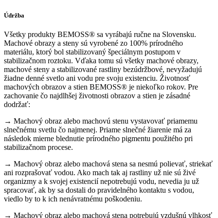
Údržba
Všetky produkty BEMOSS® sa vyrábajú ručne na Slovensku.
Machové obrazy a steny sú vyrobené zo 100% prírodného
materiálu, ktorý bol stabilizovaný špeciálnym postupom v
stabilizačnom roztoku. Vďaka tomu sú všetky machové obrazy,
machové steny a stabilizované rastliny bezúdržbové, nevyžadujú
žiadne denné svetlo ani vodu pre svoju existenciu. Životnosť
machových obrazov a stien BEMOSS® je niekoľko rokov. Pre
zachovanie čo najdlhšej životnosti obrazov a stien je zásadné
dodržať:
→ Machový obraz alebo machovú stenu vystavovať priamemu
slnečnému svetlu čo najmenej. Priame slnečné žiarenie má za
následok mierne blednutie prírodného pigmentu použitého pri
stabilizačnom procese.
→ Machový obraz alebo machová stena sa nesmú polievať, striekať
ani rozprašovať vodou. Ako mach tak aj rastliny už nie sú živé
organizmy a k svojej existencií nepotrebujú vodu, nevedia ju už
spracovať, ak by sa dostali do pravidelného kontaktu s vodou,
viedlo by to k ich nenávratnému poškodeniu.
→ Machový obraz alebo machová stena potrebujú vzdušnú vlhkosť