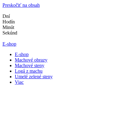
Preskočiť na obsah
Dní
Hodín
Minút
Sekúnd
E-shop
E-shop
Machové obrazy
Machové steny
Logá z machu
Umelé zelené steny
Viac