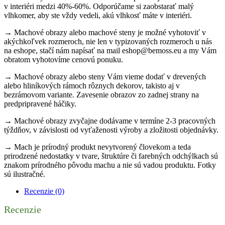
v interiéri medzi 40%-60%. Odporúčame si zaobstarať malý
vlhkomer, aby ste vždy vedeli, akú vlhkosť máte v interiéri.
→ Machové obrazy alebo machové steny je možné vyhotoviť v
akýchkoľvek rozmeroch, nie len v typizovaných rozmeroch u nás
na eshope, stačí nám napísať na mail eshop@bemoss.eu a my Vám
obratom vyhotovíme cenovú ponuku.
→ Machové obrazy alebo steny Vám vieme dodať v drevených
alebo hliníkových rámoch rôznych dekorov, takisto aj v
bezrámovom variante. Zavesenie obrazov zo zadnej strany na
predpripravené háčiky.
→ Machové obrazy zvyčajne dodávame v termíne 2-3 pracovných
týždňov, v závislosti od vyťaženosti výroby a zložitosti objednávky.
→ Mach je prírodný produkt nevytvorený človekom a teda
prirodzené nedostatky v tvare, štruktúre či farebných odchýlkach sú
znakom prírodného pôvodu machu a nie sú vadou produktu. Fotky
sú ilustračné.
Recenzie (0)
Recenzie