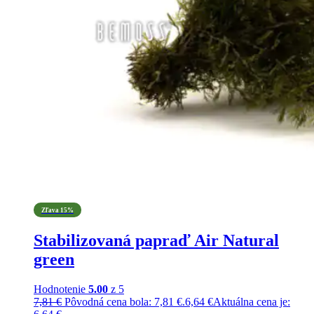
Zľava 15%
Stabilizovaná papraď Air Natural
green
Hodnotenie
5.00
z 5
7,81
€
Pôvodná cena bola: 7,81 €.
6,64
€
Aktuálna cena je: