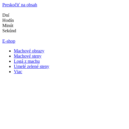
Preskočiť na obsah
Dní
Hodín
Minút
Sekúnd
E-shop
Machové obrazy
Machové steny
Logá z machu
Umelé zelené steny
Viac