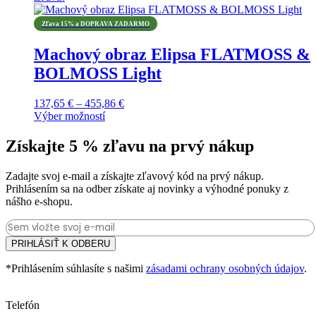
stránke
produkt
through
produktu.
má
752,65 €
Zľava 15% a DOPRAVA ZADARMO
viacero
variantov.
Machový obraz Elipsa FLATMOSS &
Možnosti
BOLMOSS Light
si
môžete
vybrať
Price
137,65
€
–
455,86
€
na
range:
Výber možností
stránke
Tento
137,65 €
produktu.
produkt
through
Získajte 5 % zľavu na prvý nákup
má
455,86 €
viacero
Zadajte svoj e-mail a získajte zľavový kód na prvý nákup.
variantov.
Prihlásením sa na odber získate aj novinky a výhodné ponuky z
Možnosti
nášho e-shopu.
si
môžete
vybrať
na
PRIHLÁSIŤ K ODBERU
stránke
produktu.
*Prihlásením súhlasíte s našimi
zásadami ochrany osobných údajov
.
Telefón