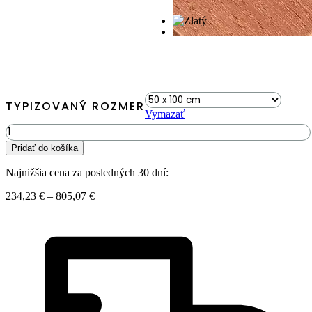
TYPIZOVANÝ ROZMER
Vymazať
množstvo
Machový
Pridať do košíka
obraz
Elipsa
Najnižšia cena za posledných 30 dní:
RASTLINY
Loreto
Price
234,23
€
–
805,07
€
range:
234,23 €
through
805,07 €