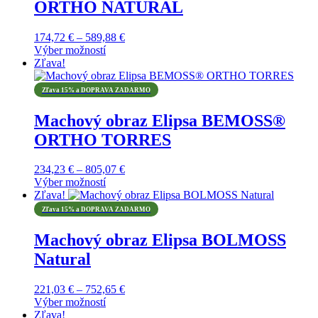
ORTHO NATURAL
Price
174,72
€
–
589,88
€
range:
Výber možností
Tento
174,72 €
Zľava!
produkt
through
má
589,88 €
Zľava 15% a DOPRAVA ZADARMO
viacero
variantov.
Machový obraz Elipsa BEMOSS®
Možnosti
ORTHO TORRES
si
môžete
vybrať
Price
234,23
€
–
805,07
€
na
range:
Výber možností
stránke
Tento
234,23 €
Zľava!
produktu.
produkt
through
Zľava 15% a DOPRAVA ZADARMO
má
805,07 €
viacero
Machový obraz Elipsa BOLMOSS
variantov.
Natural
Možnosti
si
môžete
Price
221,03
€
–
752,65
€
vybrať
range:
Výber možností
na
Tento
221,03 €
Zľava!