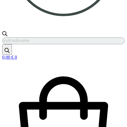
Products
search
0,00
€
0