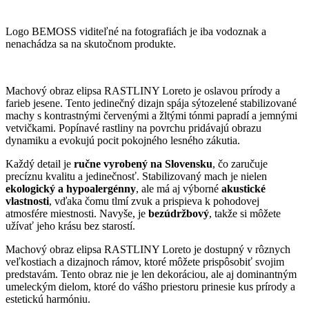
Logo BEMOSS viditeľné na fotografiách je iba vodoznak a
nenachádza sa na skutočnom produkte.
Machový obraz elipsa RASTLINY Loreto je oslavou prírody a
farieb jesene. Tento jedinečný dizajn spája sýtozelené stabilizované
machy s kontrastnými červenými a žltými tónmi papradí a jemnými
vetvičkami. Popínavé rastliny na povrchu pridávajú obrazu
dynamiku a evokujú pocit pokojného lesného zákutia.
Každý detail je
ručne vyrobený na Slovensku
, čo zaručuje
precíznu kvalitu a jedinečnosť. Stabilizovaný mach je nielen
ekologický a hypoalergénny
, ale má aj výborné
akustické
vlastnosti
, vďaka čomu tlmí zvuk a prispieva k pohodovej
atmosfére miestnosti. Navyše, je
bezúdržbový
, takže si môžete
užívať jeho krásu bez starostí.
Machový obraz elipsa RASTLINY Loreto je dostupný v rôznych
veľkostiach a dizajnoch rámov, ktoré môžete prispôsobiť svojim
predstavám. Tento obraz nie je len dekoráciou, ale aj dominantným
umeleckým dielom, ktoré do vášho priestoru prinesie kus prírody a
estetickú harmóniu.