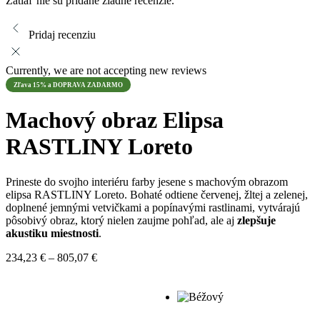
Zatiaľ nie sú pridané žiadne recenzie.
Pridaj recenziu
Currently, we are not accepting new reviews
Zľava 15% a DOPRAVA ZADARMO
Machový obraz Elipsa
RASTLINY Loreto
Prineste do svojho interiéru farby jesene s machovým obrazom
elipsa RASTLINY Loreto. Bohaté odtiene červenej, žltej a zelenej,
doplnené jemnými vetvičkami a popínavými rastlinami, vytvárajú
pôsobivý obraz, ktorý nielen zaujme pohľad, ale aj
zlepšuje
akustiku miestnosti
.
Price
234,23
€
–
805,07
€
range:
234,23 €
through
805,07 €