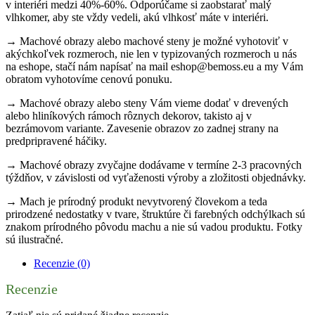
v interiéri medzi 40%-60%. Odporúčame si zaobstarať malý
vlhkomer, aby ste vždy vedeli, akú vlhkosť máte v interiéri.
→ Machové obrazy alebo machové steny je možné vyhotoviť v
akýchkoľvek rozmeroch, nie len v typizovaných rozmeroch u nás
na eshope, stačí nám napísať na mail eshop@bemoss.eu a my Vám
obratom vyhotovíme cenovú ponuku.
→ Machové obrazy alebo steny Vám vieme dodať v drevených
alebo hliníkových rámoch rôznych dekorov, takisto aj v
bezrámovom variante. Zavesenie obrazov zo zadnej strany na
predpripravené háčiky.
→ Machové obrazy zvyčajne dodávame v termíne 2-3 pracovných
týždňov, v závislosti od vyťaženosti výroby a zložitosti objednávky.
→ Mach je prírodný produkt nevytvorený človekom a teda
prirodzené nedostatky v tvare, štruktúre či farebných odchýlkach sú
znakom prírodného pôvodu machu a nie sú vadou produktu. Fotky
sú ilustračné.
Recenzie (0)
Recenzie