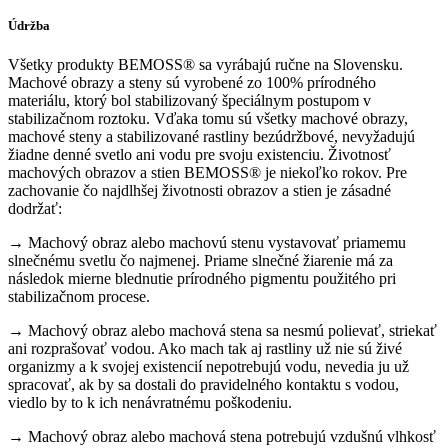
Údržba
Všetky produkty BEMOSS® sa vyrábajú ručne na Slovensku.
Machové obrazy a steny sú vyrobené zo 100% prírodného
materiálu, ktorý bol stabilizovaný špeciálnym postupom v
stabilizačnom roztoku. Vďaka tomu sú všetky machové obrazy,
machové steny a stabilizované rastliny bezúdržbové, nevyžadujú
žiadne denné svetlo ani vodu pre svoju existenciu. Životnosť
machových obrazov a stien BEMOSS® je niekoľko rokov. Pre
zachovanie čo najdlhšej životnosti obrazov a stien je zásadné
dodržať:
→ Machový obraz alebo machovú stenu vystavovať priamemu
slnečnému svetlu čo najmenej. Priame slnečné žiarenie má za
následok mierne blednutie prírodného pigmentu použitého pri
stabilizačnom procese.
→ Machový obraz alebo machová stena sa nesmú polievať, striekať
ani rozprašovať vodou. Ako mach tak aj rastliny už nie sú živé
organizmy a k svojej existencií nepotrebujú vodu, nevedia ju už
spracovať, ak by sa dostali do pravidelného kontaktu s vodou,
viedlo by to k ich nenávratnému poškodeniu.
→ Machový obraz alebo machová stena potrebujú vzdušnú vlhkosť