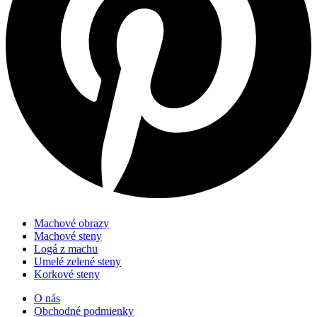
Machové obrazy
Machové steny
Logá z machu
Umelé zelené steny
Korkové steny
O nás
Obchodné podmienky