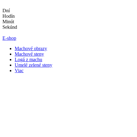
Preskočiť
na
Dní
obsah
Hodín
Minút
Sekúnd
E-shop
Machové obrazy
Machové steny
Logá z machu
Umelé zelené steny
Viac